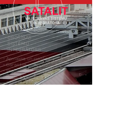
Informācija pircējiem
DROŠĪBAS
SISTĒMU
INTEGRĀTORS
-
Apmaksa un piegāde
- Garantija
- Preču iegādes noteikumi
- Preču atgriešana
- Paziņojums par privātumu
Labākie drošības risinājumi
piedzimst te