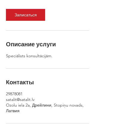
а
Записаться
Описание услуги
Speciālists konsultācijām.
Контакты
29878081
satalit@satalit.lv
Ozolu iela 2a, Дрейлини, Stopiņu novads,
Латвия