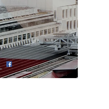
SISTĒMU
INTEGRĀTORS
-
Apmaksa un piegāde
- Garantija
- Preču iegādes noteikumi
- Preču atgriešana
- Paziņojums par privātumu
Labākie drošības risinājumi
piedzimst te
MUSU PAKALPOJUMI
- Videonovērošana
- Lokālie tikli
- Optiskie tikli
- Pieejas kontrole
- Laika uzskaites sistēmas