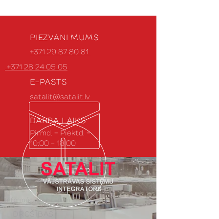
PIEZVANI MUMS
+371 29 87 80 81
+371 28 24 05 05
E-PASTS
satalit@satalit.lv
DARBA LAIKS
Pirmd. - Piektd. -
10:00 - 18:00
Informācija pircējiem
DROŠĪBAS