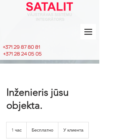
+371 29 87 80 81
+371 28 24 05 05
Inženieris jūsu
objekta.
Бесплатно
1 час
1
Бесплатно
У клиента
ч