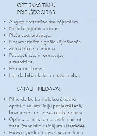
OPTISKĀS TĪKLU
PRIEKŠROCĪBAS
Augsta pretestība traucējumiem.
Neliels apjoms un svars.
Plaša caurlaidspēja.
Nesamazināta signāla vājināšanās.
Zems trokšņu līmenis.
Paaugstināta informācijas
aizsardzība.
Ekonomiskums.
Ilgs darbības laiks un uzticamība.
SATALIT PIEDĀVĀ:
Pilnu darbu kompleksu šķiedru
optisko sakaru līniju projektēšanā,
būvniecībā un servisa apkalpošanā.
Optimālā risinājuma izvēli maršruta
trasei (tehnisko risinājumu izstrāde).
Esošo šķiedru optisko sakaru līniju