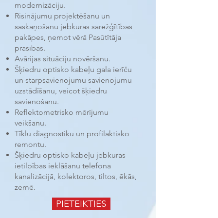
modernizāciju.
Risinājumu projektēšanu un
saskaņošanu jebkuras sarežģītības
pakāpes, ņemot vērā Pasūtītāja
prasības.
Avārijas situāciju novēršanu.
Šķiedru optisko kabeļu gala ierīču
un starpsavienojumu savienojumu
uzstādīšanu, veicot šķiedru
savienošanu.
Reflektometrisko mērījumu
veikšanu.
Tīklu diagnostiku un profilaktisko
remontu.
Šķiedru optisko kabeļu jebkuras
ietilpības ieklāšanu telefona
kanalizācijā, kolektoros, tiltos, ēkās,
zemē.
PIETEIKTIES