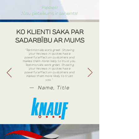
Paldies!
Jūsu pieteikums ir saņemts!
KO KLIENTI SAKA PAR
SADARBĪBU AR MUMS
“Testimonials work great. Showing
your reviews in quotes has a
powerful effect on customers and
makes them more likely to trust you.
Testimonials work great. Showing
your reviews in quotes has a
powerful effect on customers and
makes them more likely to trust
you.”
— Name, Title