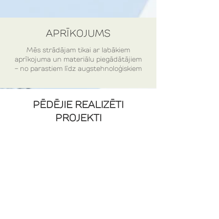
APRĪKOJUMS
Mēs strādājam tikai ar labākiem
aprīkojuma un materiālu piegādātājiem
- no parastiem līdz augstehnoloģiskiem
PĒDĒJIE REALIZĒTI
PROJEKTI
Knauf SIA
Intrum
Монтаж
Монтаж
оптической
оптической
сети
сети