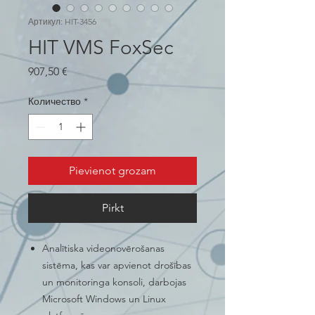
Артикул: HIT-3456
HIT VMS FoxSec
Цена
907,50 €
Количество
*
Pievienot grozam
Pirkt
Analītiska videonovērošanas
sistēma, kas var apvienot drošības
un monitoringa konsoli, darbojas
Microsoft Windows un Linux