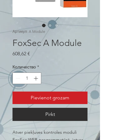
Артикул: A Module
FoxSec A Module
Цена
608,62 €
Количество
*
Pievienot grozam
Pirkt
Atver piekļuves kontroles moduli
FoxSec WEB programmatūrā, ietver