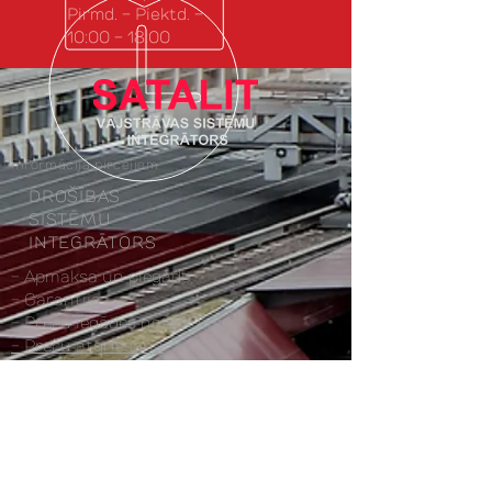
Pirmd. - Piektd. -
10:00 - 18:00
Informācija pircējiem
DROŠĪBAS
SISTĒMU
INTEGRĀTORS
-
Apmaksa un piegāde
- Garantija
- Preču iegādes noteikumi
- Preču atgriešana
- Paziņojums par privātumu
Labākie drošības risinājumi
piedzimst te