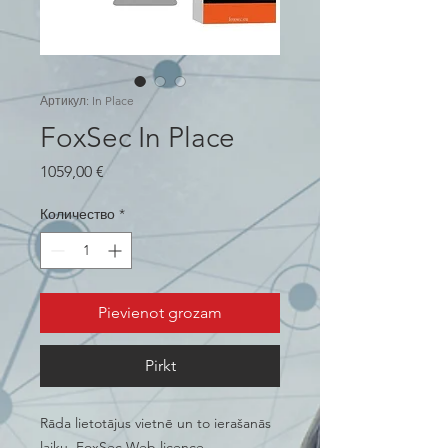
Артикул: In Place
FoxSec In Place
Цена
1059,00 €
Количество
*
Pievienot grozam
Pirkt
Rāda lietotājus vietnē un to ierašanās
laiku. FoxSec Web licence