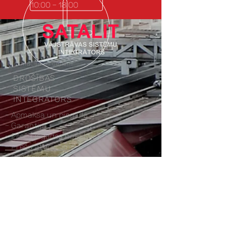
10:00 - 18:00
Informācija pircējiem
DROŠĪBAS
SISTĒMU
INTEGRĀTORS
-
Apmaksa un piegāde
- Garantija
- Preču iegādes noteikumi
- Preču atgriešana
- Paziņojums par privātumu
Labākie drošības risinājumi
piedzimst te