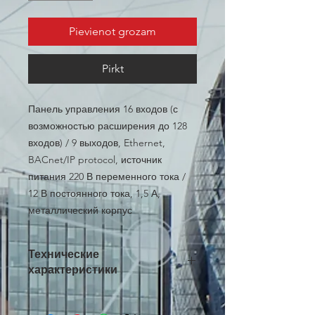
Pievienot grozam
Pirkt
Панель управления 16 входов (с
возможностью расширения до 128
входов) / 9 выходов, Ethernet,
BACnet/IP protocol, источник
питания 220 В переменного тока /
12 В постоянного тока, 1,5 А,
металлический корпус
Технические
характеристики
FoxSec® FS9010 - это
интегрированная система